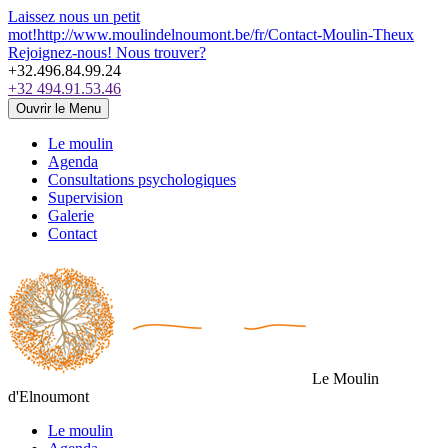
Laissez nous un petit
mot!
http://www.moulindelnoumont.be/fr/Contact-Moulin-Theux
Rejoignez-nous!
Nous trouver?
+32.496.84.99.24
+32 494.91.53.46
Ouvrir le Menu
Le moulin
Agenda
Consultations psychologiques
Supervision
Galerie
Contact
Le Moulin
d'Elnoumont
Le moulin